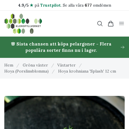
4.9/5
★
på
Trustpilot
.
Se alla våra
677
omdömen
🌸 Sista chansen att köpa pelargoner - Flera
populära sorter finns nu i lager.
Hem
/
Gröna växter
/
Växtarter
/
Hoya (Porslinsblomma)
/
Hoya krohniana 'Splash' 12 cm