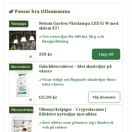
🌿 Passar bra tillsammans
Nelson Garden Växtlampa LED 15 W med
Växtlampa
skärm E27
Ger extra ljus för tillväxt, färg och
knoppsättning
209 kr
Lägg till
Gula klisterskivor - Mot skadedjur på
Klisterskivor
växter
Visar tidigt om flygande skadedjur finns
nära växten
125.00 kr
Välj alternativ
Ullusnyckelpigor - Cryptolaemus |
Ullusnyckelpiga
Effektivt nyttodjur mot ullöss
Äter ullöss som gömmer sig i bladveck
och på rankor