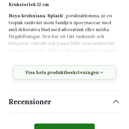
Krukstorlek 12 cm
Hoya krohniana 'Splash'
, porslinsblomma, är en
tropisk rankväxt inom familjen Apocynaceae med
små dekorativa blad med silverstänk eller mörka
färgskiftningar. Den har ett tätt rankande och
hängande växtsätt och passar både som samlarväxt
och som dekorativ klätter- eller ampelväxt i hemmet.
Växtbeskrivning
Visa hela produktbeskrivningen
Vetenskapligt
Hoya krohniana 'Splash'
namn
Svenskt namn
Porslinsblomma
Recensioner
Familj
Apocynaceae
Krukstorlek
12 cm