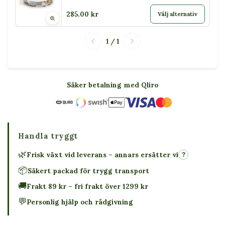
285.00 kr
Välj alternativ
1 / 1
Säker betalning med Qliro
Handla tryggt
🌿
Frisk växt vid leverans – annars ersätter vi
?
📦
Säkert packad för trygg transport
🚚
Frakt 89 kr – fri frakt över 1299 kr
💬
Personlig hjälp och rådgivning