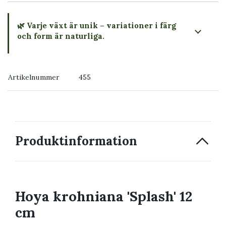
🌿 Varje växt är unik – variationer i färg
och form är naturliga.
→ Köp växten du ser
Artikelnummer
455
→ Kontakta oss
Produktinformation
Hoya krohniana 'Splash' 12
cm