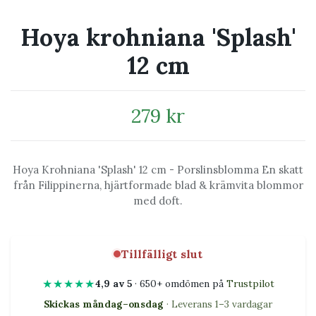
Hoya krohniana 'Splash'
12 cm
279 kr
Hoya Krohniana 'Splash' 12 cm - Porslinsblomma En skatt
från Filippinerna, hjärtformade blad & krämvita blommor
med doft.
Tillfälligt slut
★★★★★
4,9 av 5
· 650+ omdömen på
Trustpilot
Skickas måndag–onsdag
· Leverans 1–3 vardagar