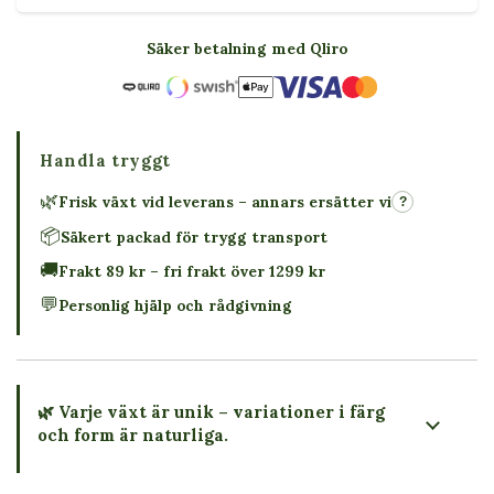
Säker betalning med Qliro
Handla tryggt
🌿
Frisk växt vid leverans – annars ersätter vi
?
📦
Säkert packad för trygg transport
🚚
Frakt 89 kr – fri frakt över 1299 kr
💬
Personlig hjälp och rådgivning
🌿 Varje växt är unik – variationer i färg
och form är naturliga.
→ Köp växten du ser