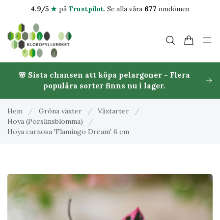
4.9/5
★
på
Trustpilot
.
Se alla våra
677
omdömen
🌸 Sista chansen att köpa pelargoner - Flera
populära sorter finns nu i lager.
Hem
/
Gröna växter
/
Växtarter
/
Hoya (Porslinsblomma)
/
Hoya carnosa 'Flamingo Dream' 6 cm