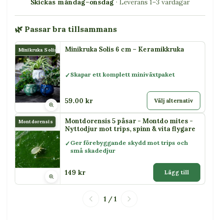
Skickas måndag–onsdag
· Leverans 1–3 vardagar
🌿 Passar bra tillsammans
Minikruka Solis 6 cm – Keramikkruka
Minikruka Solis
Skapar ett komplett miniväxtpaket
59.00 kr
Välj alternativ
Montdorensis 5 påsar - Montdo mites -
Montdorensis
Nyttodjur mot trips, spinn & vita flygare
Ger förebyggande skydd mot trips och
små skadedjur
149 kr
Lägg till
1 / 1