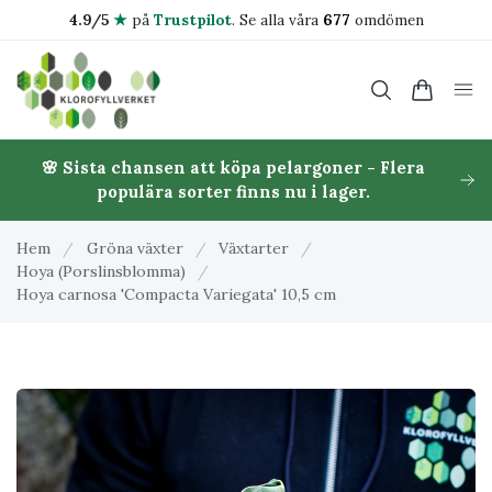
4.9/5
★
på
Trustpilot
.
Se alla våra
677
omdömen
🌸 Sista chansen att köpa pelargoner - Flera
populära sorter finns nu i lager.
Hem
/
Gröna växter
/
Växtarter
/
Hoya (Porslinsblomma)
/
Hoya carnosa 'Compacta Variegata' 10,5 cm