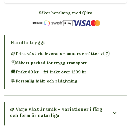
Säker betalning med Qliro
Handla tryggt
🌿
Frisk växt vid leverans – annars ersätter vi
?
📦
Säkert packad för trygg transport
🚚
Frakt 89 kr – fri frakt över 1299 kr
💬
Personlig hjälp och rådgivning
🌿 Varje växt är unik – variationer i färg
och form är naturliga.
→ Köp växten du ser