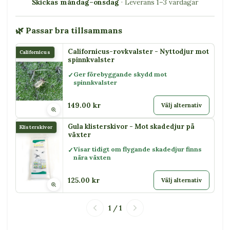
Skickas måndag–onsdag
· Leverans 1–3 vardagar
🌿 Passar bra tillsammans
Californicus-rovkvalster - Nyttodjur mot
Californicus
spinnkvalster
Ger förebyggande skydd mot
spinnkvalster
149.00 kr
Välj alternativ
Gula klisterskivor - Mot skadedjur på
Klisterskivor
växter
Visar tidigt om flygande skadedjur finns
nära växten
125.00 kr
Välj alternativ
1 / 1