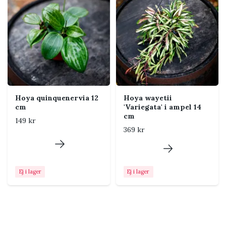
Jord
Mycket luftig och
väldränerad Hoyajord med
grova komponenter som
bark, kokoschips och perlit.
Luftfuktighet
Normal rumsluft fungerar för
många sorter, men något
högre luftfuktighet
uppskattas under aktiv
Hoya quinquenervia 12
Hoya wayetii
tillväxt.
cm
'Variegata' i ampel 14
cm
149 kr
Temperatur
Trivs varmt och dragfritt,
369 kr
helst över cirka 18 °C. Undvik
kalla fönster och långvarigt
blöt jord.
Ej i lager
Ej i lager
Näring
Ge svag näring regelbundet
under vår och sommar. En
tropisk näring passar bra när
plantan växer aktivt.