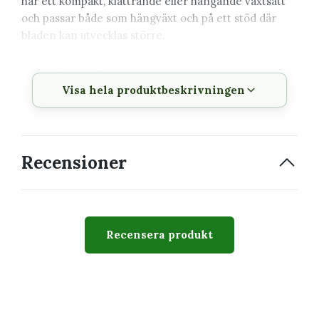
har ett kompakt, klättrande eller hängande växtsätt
och passar både som hängväxt och på ett stöd där
bladen kan utvecklas större.
Växtbeskrivning
Visa hela produktbeskrivningen
Vetenskapligt
Epipremnum 'White Panther'
namn
Svenskt namn
Gullranka
Recensioner
Familj
Araceae
Krukstorlek
6 cm
Recensera produkt
Växtsätt
Kompakt, klättrande eller
hängande
Svårighetsgrad
Lättskött