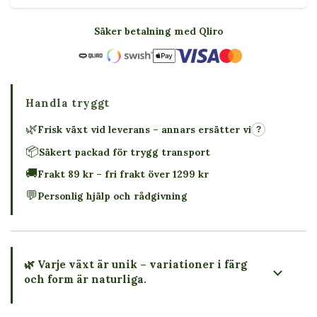
Säker betalning med Qliro
Handla tryggt
🌿
Frisk växt vid leverans – annars ersätter vi
?
📦
Säkert packad för trygg transport
🚚
Frakt 89 kr – fri frakt över 1299 kr
💬
Personlig hjälp och rådgivning
🌿 Varje växt är unik – variationer i färg
och form är naturliga.
→ Köp växten du ser