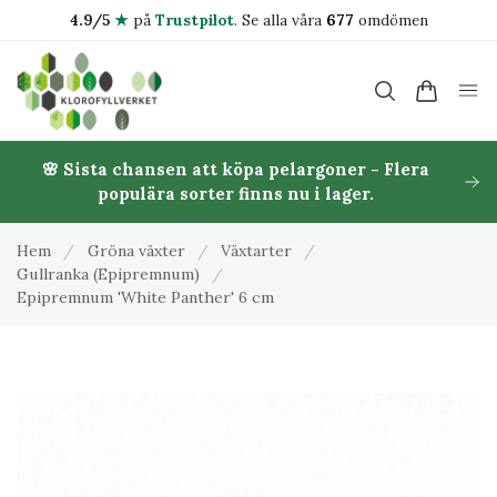
4.9/5
★
på
Trustpilot
.
Se alla våra
677
omdömen
🌸 Sista chansen att köpa pelargoner - Flera
populära sorter finns nu i lager.
Hem
/
Gröna växter
/
Växtarter
/
Gullranka (Epipremnum)
/
Epipremnum 'White Panther' 6 cm