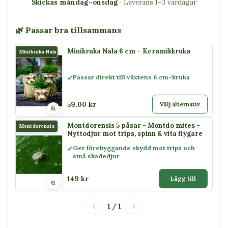
Skickas måndag–onsdag
· Leverans 1–3 vardagar
🌿 Passar bra tillsammans
Minikruka Nala 6 cm – Keramikkruka
Minikruka Nala
Passar direkt till växtens 6 cm-kruka
59.00 kr
Välj alternativ
Montdorensis 5 påsar - Montdo mites -
Montdorensis
Nyttodjur mot trips, spinn & vita flygare
Ger förebyggande skydd mot trips och
små skadedjur
149 kr
Lägg till
1 / 1