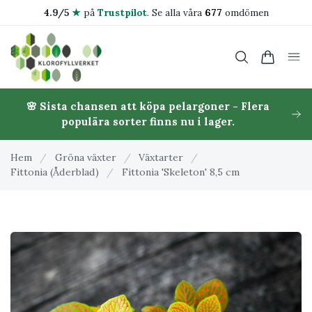
4.9/5
★
på
Trustpilot
.
Se alla våra
677
omdömen
🌸 Sista chansen att köpa pelargoner - Flera
populära sorter finns nu i lager.
Hem
/
Gröna växter
/
Växtarter
/
Fittonia (Åderblad)
/
Fittonia 'Skeleton' 8,5 cm