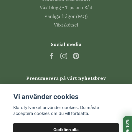
Växtblogg - Tips och Råd
Vanliga skadedjur
Vanliga frågor (FAQ)
Växtskötsel
Fittonia kan drabbas av spinnkvalster, trips och
sorgmyggor, särskilt om miljön är varm, torr eller
jorden hålls för blöt. Kontrollera bladens undersidor
Social media
och jordytan regelbundet och sätt in behandling
tidigt.
Vanliga frågor om Fittonia
Prenumerera på vårt nyhetsbrev
'Skeleton'
Prenumerera
Vi använder cookies
Är Fittonia lättskött?
Klorofyllverket använder cookies. Du måste
Den är lättare att lyckas med i jämn värme och hög
acceptera cookies om du vill fortsätta.
luftfuktighet. Den största utmaningen är att hålla
jorden jämnt lätt fuktig utan att den blir blöt.
Godkänn alla