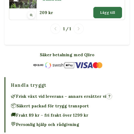
209 kr
Lägg till
1 / 1
Säker betalning med Qliro
Handla tryggt
🌿
Frisk växt vid leverans – annars ersätter vi
?
📦
Säkert packad för trygg transport
🚚
Frakt 89 kr – fri frakt över 1299 kr
💬
Personlig hjälp och rådgivning