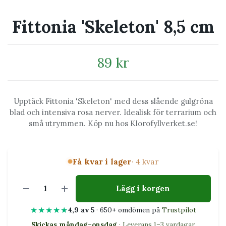
Fittonia 'Skeleton' 8,5 cm
89 kr
Upptäck Fittonia 'Skeleton' med dess slående gulgröna
blad och intensiva rosa nerver. Idealisk för terrarium och
små utrymmen. Köp nu hos Klorofyllverket.se!
Få kvar i lager
· 4 kvar
Lägg i korgen
★★★★★
4,9 av 5
· 650+ omdömen på
Trustpilot
Skickas måndag–onsdag
· Leverans 1–3 vardagar