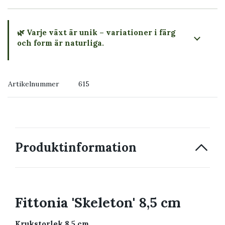
🌿 Varje växt är unik – variationer i färg
och form är naturliga.
→ Köp växten du ser
Artikelnummer
615
→ Kontakta oss
Produktinformation
Fittonia 'Skeleton' 8,5 cm
Krukstorlek 8,5 cm