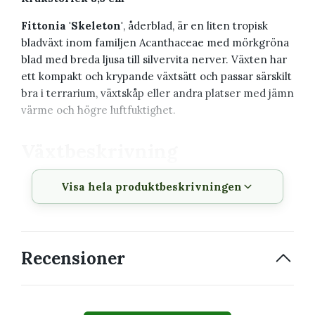
Fittonia 'Skeleton'
, åderblad, är en liten tropisk
bladväxt inom familjen Acanthaceae med mörkgröna
blad med breda ljusa till silvervita nerver. Växten har
ett kompakt och krypande växtsätt och passar särskilt
bra i terrarium, växtskåp eller andra platser med jämn
värme och högre luftfuktighet.
Växtbeskrivning
Visa hela produktbeskrivningen
Vetenskapligt
Fittonia 'Skeleton'
namn
Svenskt namn
Åderblad
Recensioner
Familj
Acanthaceae
Krukstorlek
8,5 cm