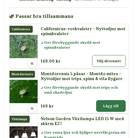
🌿 Passar bra tillsammans
Californicus-rovkvalster - Nyttodjur mot
Californicus
spinnkvalster
Ger förebyggande skydd mot
spinnkvalster
149.00 kr
Välj alternativ
Montdorensis 5 påsar - Montdo mites -
Montdorensis
Nyttodjur mot trips, spinn & vita flygare
Ger förebyggande skydd mot trips och
små skadedjur
149 kr
Lägg till
Nelson Garden Växtlampa LED 15 W med
Växtlampa
skärm E27
Ger extra ljus och hjälper nervfärgerna att
framträda