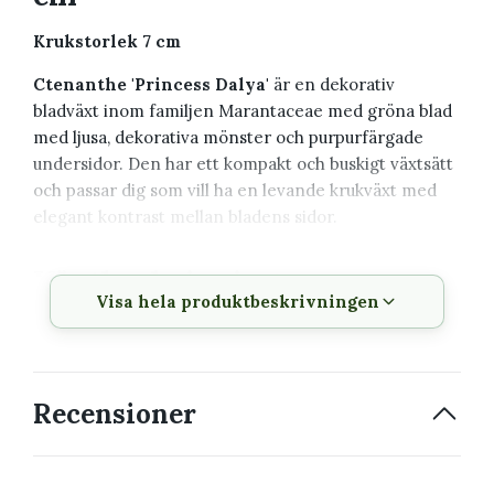
Krukstorlek 7 cm
Ctenanthe 'Princess Dalya'
är en dekorativ
bladväxt inom familjen Marantaceae med gröna blad
med ljusa, dekorativa mönster och purpurfärgade
undersidor. Den har ett kompakt och buskigt växtsätt
och passar dig som vill ha en levande krukväxt med
elegant kontrast mellan bladens sidor.
Växtbeskrivning
Visa hela produktbeskrivningen
Vetenskapligt
Ctenanthe 'Princess Dalya'
namn
Familj
Marantaceae
Recensioner
Krukstorlek
7 cm