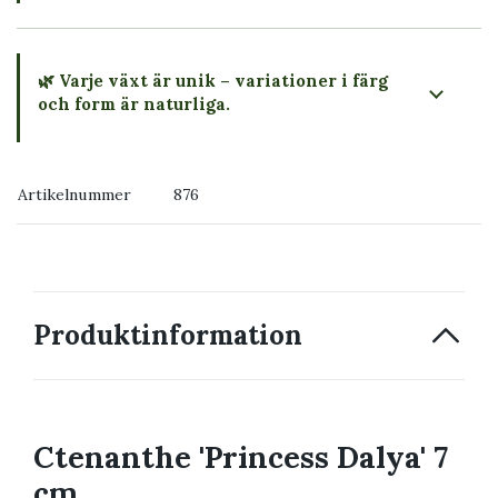
🌿 Varje växt är unik – variationer i färg
och form är naturliga.
→ Köp växten du ser
Artikelnummer
876
→ Kontakta oss
Produktinformation
Ctenanthe 'Princess Dalya' 7
cm