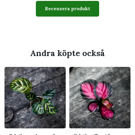
Växtsätt
Kompakt och buskigt
Recensera produkt
Svårighetsgrad
Medel
Husdjur
Calathea och Ctenanthe
räknas generellt som ogiftiga
för katt och hund
Andra köpte också
Passar perfekt för
Ljust till halvskuggigt rum utan direkt sol
Badrum med fönster eller plats med högre
luftfuktighet
Dig som gillar mönstrade och levande blad
Husdjurssäkrare hem
Utseende