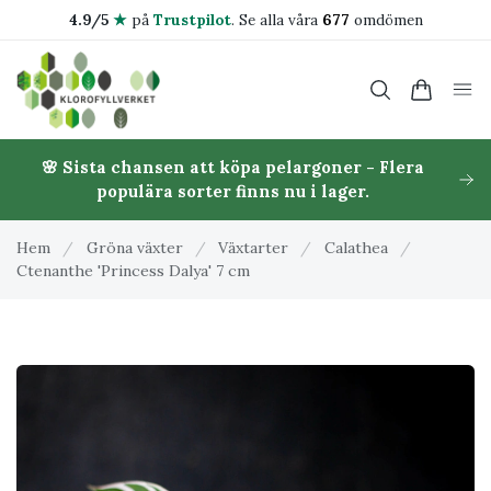
4.9/5
★
på
Trustpilot
.
Se alla våra
677
omdömen
🌸 Sista chansen att köpa pelargoner - Flera
populära sorter finns nu i lager.
Hem
/
Gröna växter
/
Växtarter
/
Calathea
/
Ctenanthe 'Princess Dalya' 7 cm