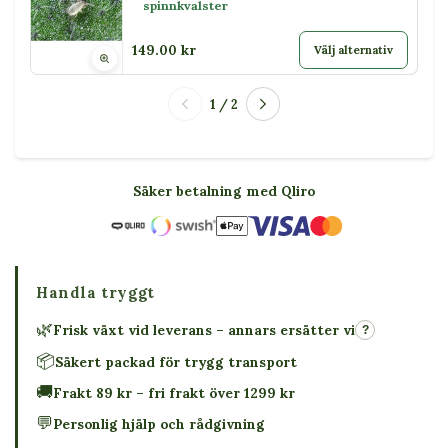
spinnkvalster
149.00 kr
Välj alternativ
1 / 2
Säker betalning med Qliro
Handla tryggt
🌿
Frisk växt vid leverans – annars ersätter vi
?
📦
Säkert packad för trygg transport
🚚
Frakt 89 kr – fri frakt över 1299 kr
💬
Personlig hjälp och rådgivning