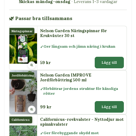
Skickas måndag–onsdag
· Leverans 1–3 vardagar
🌿 Passar bra tillsammans
Nelson Garden Näringspinnar för
Näringspinnar
Krukväxter 30 st
Ger långsam och jämn näring i krukan
59 kr
Lägg till
Nelson Garden IMPROVE
Jordförbättring
Jordförbättring 500 ml
Förbättrar jordens struktur för känsliga
rötter
99 kr
Lägg till
Californicus-rovkvalster - Nyttodjur mot
Californicus
spinnkvalster
Ger förebyggande skydd mot