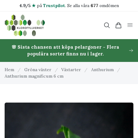
4.9/5
★
på
Trustpilot
.
Se alla våra
677
omdömen
🌸 Sista chansen att köpa pelargoner - Flera
populära sorter finns nu i lager.
Hem
/
Gröna växter
/
Växtarter
/
Anthurium
/
Anthurium magnificum 6 cm