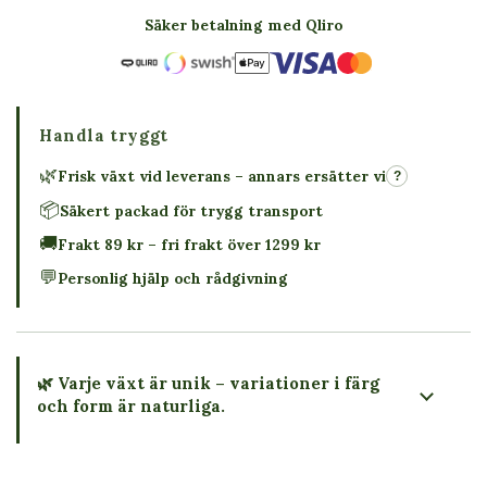
Säker betalning med Qliro
Handla tryggt
🌿
Frisk växt vid leverans – annars ersätter vi
?
📦
Säkert packad för trygg transport
🚚
Frakt 89 kr – fri frakt över 1299 kr
💬
Personlig hjälp och rådgivning
🌿 Varje växt är unik – variationer i färg
och form är naturliga.
→ Köp växten du ser