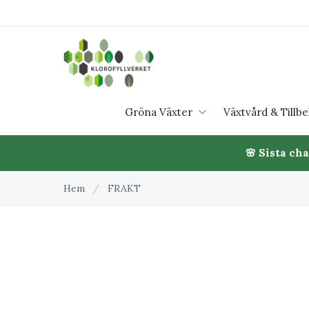
Gröna Växter
Växtvård & Tillb
🌸 Sista ch
Hem
/
FRAKT