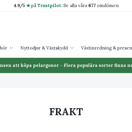
4.9/5
★
på
Trustpilot
.
Se alla våra
677
omdömen
ehör
Nyttodjur & Växtskydd
Växtinredning & presen
ansen att köpa pelargoner - Flera populära sorter finns nu
FRAKT