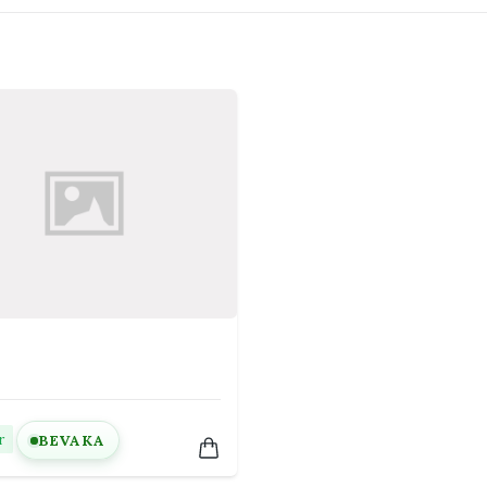
T
r
BEVAKA