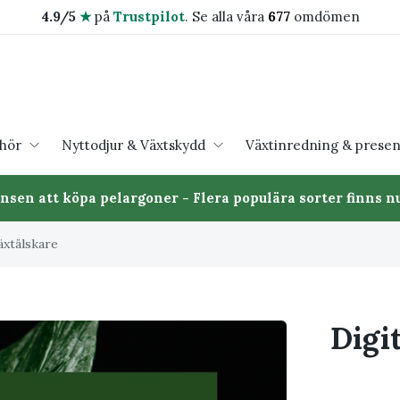
4.9/5
★
på
Trustpilot
.
Se alla våra
677
omdömen
ehör
Nyttodjur & Växtskydd
Växtinredning & presen
ansen att köpa pelargoner - Flera populära sorter finns nu
äxtälskare
Digi