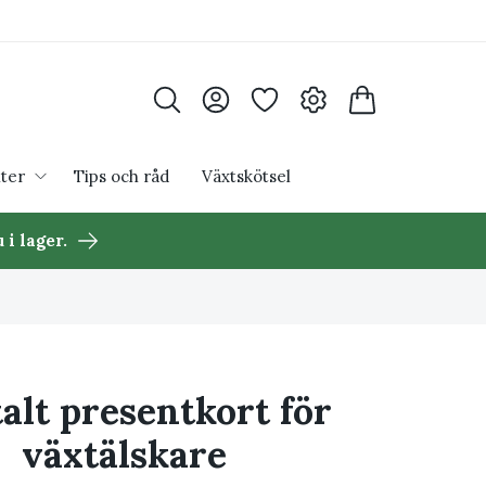
ter
Tips och råd
Växtskötsel
 i lager.
talt presentkort för
växtälskare