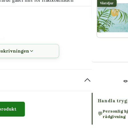
värde gäller inte för fraktkostnaden
Växtdjur
od.
t är dags att handla.
eskrivningen
gar från inköpsdatum.
t viktigt att e-postadressen är korrekt
t inte syns i inkorgen.
a själv
Handla tryg
produkt
Personlig h
💬
ng eller som tack. Det är särskilt praktiskt när
rådgivning
er till vilka sorter, krukstorlekar eller