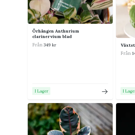
Vad gör jag om mejlet inte kommer
Kontrollera först att e-postadressen är korrekt o
Klorofyllverket om mejlet fortfarande saknas.
Örhängen Anthurium
clarinervium blad
Från
349 kr
Växtst
Från
1
I Lager
I Lage