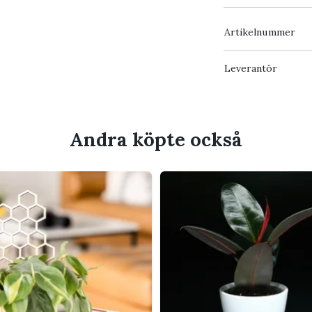
Artikelnummer
Leverantör
gen fysisk produkt skickas.
Andra köpte också
 en rabattkod?
tter.
akt?
ets värde.