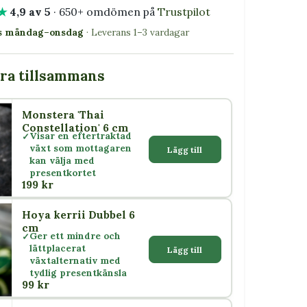
★
4,9 av 5
· 650+ omdömen på
Trustpilot
as måndag–onsdag
· Leverans 1–3 vardagar
bra tillsammans
Monstera 'Thai
Constellation' 6 cm
Visar en eftertraktad
växt som mottagaren
Lägg till
kan välja med
presentkortet
199 kr
Hoya kerrii Dubbel 6
cm
Ger ett mindre och
lättplacerat
Lägg till
växtalternativ med
tydlig presentkänsla
99 kr