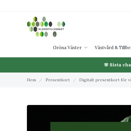
Gröna Växter
Växtvård & Tillb
🌸 Sista ch
Hem
/
Presentkort
/
Digitalt presentkort för v