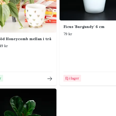
 fram?
ch titta i skräpposten. Kontakta
Ficus 'Burgundy' 6 cm
79 kr
öd Honeycomb mellan i trä
49 kr
r
Ej i lager