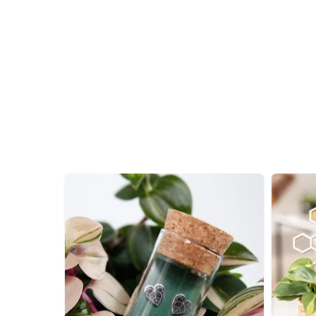
Vanliga frågor
Hur levereras presentkortet?
Det skickas digitalt via e-post som en unik kod. In
Hur länge är presentkortet giltigt?
Det är giltigt i 365 dagar från inköpsdatum.
Kan presentkortet kombineras med
Nej, presentkortet kan inte kombineras med raba
Kan presentkortet användas till fr
Nej, fraktkostnaden omfattas inte av presentkort