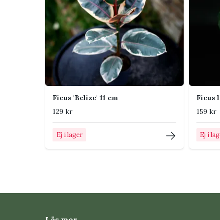
Ficus 'Belize' 11 cm
Ficus l
129 kr
159 kr
Ej i lager
Ej i la
Läs mer