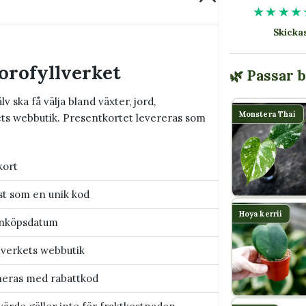
★★★★
Skick
lorofyllverket
🌿 Passar 
v ska få välja bland växter, jord,
Monstera Thai
kets webbutik. Presentkortet levereras som
kort
st som en unik kod
Hoya kerrii
inköpsdatum
llverkets webbutik
neras med rabattkod