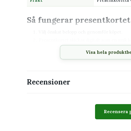
Frakt
Presentkortets 
Så fungerar presentkortet
Välj önskat belopp och genomför köpet.
Presentkortet skickas digitalt som en unik k
Mottagaren skriver in koden i kassan när de
Visa hela produktb
Presentkortet måste användas inom 365 da
Kontrollera e-postadressen före köpet
Eftersom presentkortet levereras digitalt är de
Recensioner
skriven. Kontrollera även skräpposten om mejle
När mottagaren ska få välj
Recensera 
Presentkortet passar till födelsedag, jul, inflyttni
du vet att personen tycker om växter men inte känn
tillbehör som behövs.