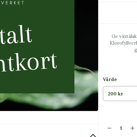
Ge växtälsk
Klorofyllver
g
Värde