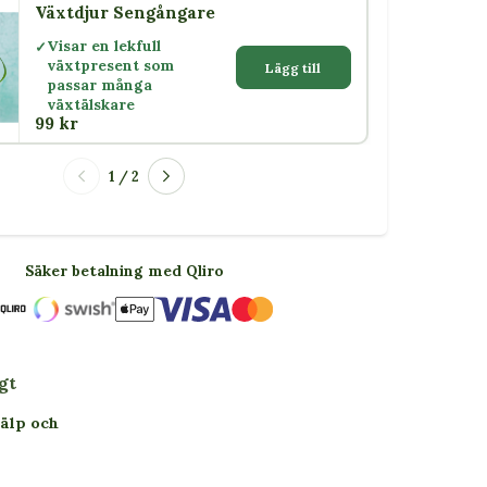
Växtdjur Sengångare
Visar en lekfull
växtpresent som
Lägg till
passar många
växtälskare
99 kr
1 / 2
Säker betalning med Qliro
gt
jälp och